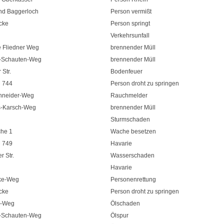
d Baggerloch
Person vermißt
cke
Person springt
Verkehrsunfall
e Fliedner Weg
brennender Müll
-Schauten-Weg
brennender Müll
Str.
Bodenfeuer
 744
Person droht zu springen
chneider-Weg
Rauchmelder
-Karsch-Weg
brennender Müll
Sturmschaden
he 1
Wache besetzen
 749
Havarie
r Str.
Wasserschaden
Havarie
ke-Weg
Personenrettung
cke
Person droht zu springen
z-Weg
Ölschaden
-Schauten-Weg
Ölspur