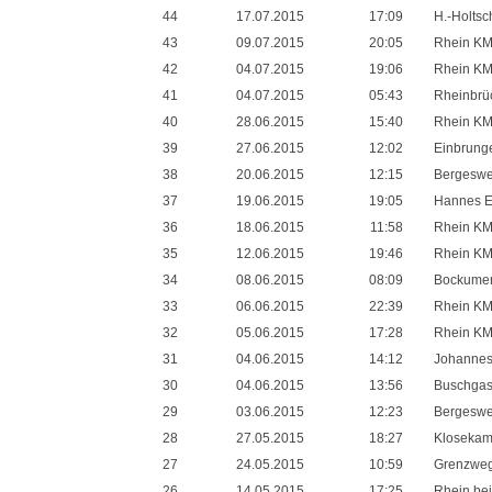
44
17.07.2015
17:09
H.-Holts
43
09.07.2015
20:05
Rhein KM
42
04.07.2015
19:06
Rhein KM
41
04.07.2015
05:43
Rheinbrü
40
28.06.2015
15:40
Rhein KM
39
27.06.2015
12:02
Einbrunge
38
20.06.2015
12:15
Bergesw
37
19.06.2015
19:05
Hannes E
36
18.06.2015
11:58
Rhein KM
35
12.06.2015
19:46
Rhein KM
34
08.06.2015
08:09
Bockumer 
33
06.06.2015
22:39
Rhein KM
32
05.06.2015
17:28
Rhein KM
31
04.06.2015
14:12
Johannes
30
04.06.2015
13:56
Buschgas
29
03.06.2015
12:23
Bergesw
28
27.05.2015
18:27
Kloseka
27
24.05.2015
10:59
Grenzwe
26
14.05.2015
17:25
Rhein be