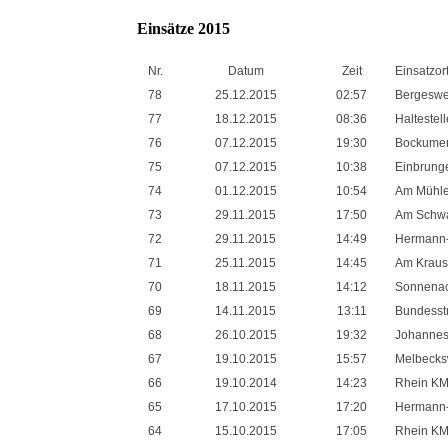
Einsätze 2015
Nr.
Datum
Zeit
Einsatzor
78
25.12.2015
02:57
Bergesw
77
18.12.2015
08:36
Haltestel
76
07.12.2015
19:30
Bockumer 
75
07.12.2015
10:38
Einbrunge
74
01.12.2015
10:54
Am Mühle
73
29.11.2015
17:50
Am Schw
72
29.11.2015
14:49
Hermann
71
25.11.2015
14:45
Am Krau
70
18.11.2015
14:12
Sonnena
69
14.11.2015
13:11
Bundesst
68
26.10.2015
19:32
Johannes
67
19.10.2015
15:57
Melbeck
66
19.10.2014
14:23
Rhein KM
65
17.10.2015
17:20
Hermann
64
15.10.2015
17:05
Rhein KM