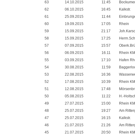
63
14.10.2015
11:45
Bockumer 
62
06.10.2015
16:45
Kalkstr.
61
25.09.2015
11:44
Einbrunge
60
19.09.2015
17:05
Rhein
59
15.09.2015
21:17
Joh.Kars
58
15.09.2015
17:25
Herm.Sc
57
07.09.2015
15:57
Oberk.Br
56
06.09.2015
16.11
Rhein KM
55
03.09.2015
17:10
Hafen Rh
54
30.08.2015
11:59
Baggerlo
53
22.08.2015
16:36
Wasserw
52
17.08.2015
10:39
Rhein KM
51
12.08.2015
17:48
Mörsenbr
50
05.08.2015
11:22
H.-Holts
49
27.07.2015
15:00
Rhein KM
48
25.07.2015
19:27
Am Ritter
47
25.07.2015
16:15
Kalkstr.
46
21.07.2015
21:26
Am Ritter
45
21.07.2015
20:50
Rhein KM