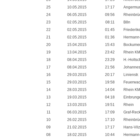
25
10.05.2015
17:17
Angermun
24
06.05.2015
09:56
Rheinbrü
23
02.05.2015
08:11
B8n
22
02.05.2015
01:45
Friederik
21
02.05.2015
01:36
Hermann
20
15.04.2015
15:43
Bockumer 
19
13.04.2015
23:42
Rhein KM
18
08.04.2015
23:29
H.-Holts
17
08.04.2015
21:56
Johannes
16
29.03.2015
20:17
Linienstr.
15
29.03.2015
19:58
Feuerwac
14
28.03.2015
14:04
Rhein KM
13
19.03.2015
04:18
Einbrunge
12
13.03.2015
19:51
Rhein
11
06.03.2015
17:09
Graf-Rec
10
26.02.2015
17:10
Rheinbrü
09
21.02.2015
17:17
Hans-Vil
08
18.02.2015
10:44
Hermann