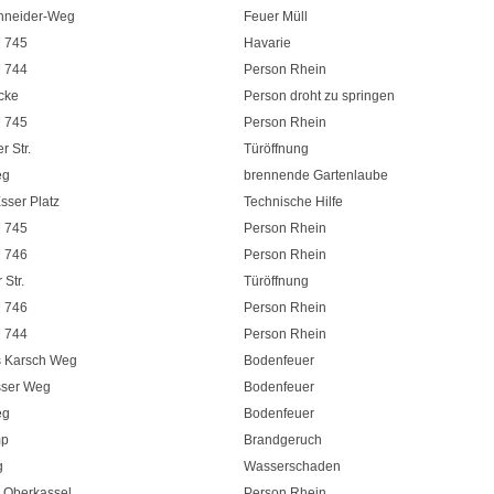
chneider-Weg
Feuer Müll
 745
Havarie
 744
Person Rhein
cke
Person droht zu springen
 745
Person Rhein
r Str.
Türöffnung
eg
brennende Gartenlaube
sser Platz
Technische Hilfe
 745
Person Rhein
 746
Person Rhein
Str.
Türöffnung
 746
Person Rhein
 744
Person Rhein
 Karsch Weg
Bodenfeuer
ser Weg
Bodenfeuer
eg
Bodenfeuer
mp
Brandgeruch
g
Wasserschaden
i Oberkassel
Person Rhein