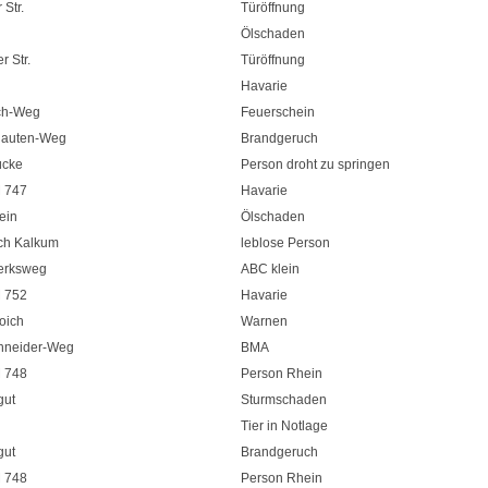
Str.
Türöffnung
Ölschaden
r Str.
Türöffnung
Havarie
ch-Weg
Feuerschein
hauten-Weg
Brandgeruch
ücke
Person droht zu springen
 747
Havarie
ein
Ölschaden
ch Kalkum
leblose Person
erksweg
ABC klein
 752
Havarie
oich
Warnen
chneider-Weg
BMA
 748
Person Rhein
gut
Sturmschaden
Tier in Notlage
gut
Brandgeruch
 748
Person Rhein