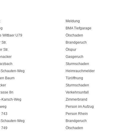
t
Meldung
eg
BMA Tiefgarage
le Wittlaer U79
Ölschaden
Str.
Brandgeruch
r Str.
Ölspur
nacker
Gasgeruch
arzbach
Sturmschaden
-Schauten-Weg
Heimrauchmelder
sen Baum
Türöffnung
cker
Sturmschaden
rasse 8n
Verkehrsunfall
-Karsch-Weg
Zimmerbrand
sweg
Person im Aufzug
 743
Person Rhein
-Schauten-Weg
Brandgeruch
 749
Ölschaden