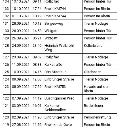
134
13.10.2021
09:11
Roßpfad
Person hinter Tür
133
10.10.2021
17:24
Rhein KM744
Person im Rhein
132
01.10.2021
18:19
Rhein KM744
Person im Rhein
131
28.09.2021
10:13
Bergesweg
Tier in Notlage
130
26.09.2021
14:58
Wittgatt
Person hinter Tür
129
26.09.2021
06:21
Wittgatt
Person hinter Tür
128
24.09.2021
23:40
Heinrich-Walbröhl-
Kellerbrand
Weg
127
23.09.2021
09:07
Roßpfad
Tier in Notlage
126
11.09.2021
08:33
Kalkstraße
Person hinter Tür
125
10.09.2021
14:15
B8n Stadtaus
Ölschaden
124
09.09.2021
12:00
Einbrunger Straße
Tier in Notlage
123
08.09.2021
17:29
Rhein KM753
Havarie auf dem
Rhein
122
07.09.2021
11:19
Buschgasser Weg
Tier in Notlage
121
03.09.2021
16:01
Kalkumer
Bodenfeuer
Schlossallee
120
02.09.2021
11:20
Einbrunger Straße
Personenrettung
119
27.08.2021
11:59
Rheinkniebrücke
Person im Rhein