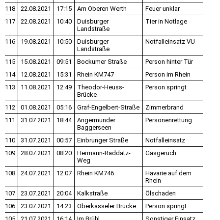
118
22.08.2021
17:15
Am Oberen Werth
Feuer unklar
117
22.08.2021
10:40
Duisburger
Tier in Notlage
Landstraße
116
19.08.2021
10:50
Duisburger
Notfalleinsatz VU
Landstraße
115
15.08.2021
09:51
Bockumer Straße
Person hinter Tür
114
12.08.2021
15:31
Rhein KM747
Person im Rhein
113
11.08.2021
12:49
Theodor-Heuss-
Person springt
Brücke
112
01.08.2021
05:16
Graf-Engelbert-Straße
Zimmerbrand
111
31.07.2021
18:44
Angermunder
Personenrettung
Baggerseen
110
31.07.2021
00:57
Einbrunger Straße
Notfalleinsatz
109
28.07.2021
08:20
Hermann-Raddatz-
Gasgeruch
Weg
108
24.07.2021
12:07
Rhein KM746
Havarie auf dem
Rhein
107
23.07.2021
20:04
Kalkstraße
Ölschaden
106
23.07.2021
14:23
Oberkasseler Brücke
Person springt
105
21.07.2021
16:14
Im Brühl
Sonstiger Einsatz