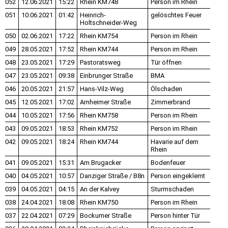
052
12.06.2021
15:22
Rhein KM748
Person im Rhein
051
10.06.2021
01:42
Heinrich-
gelöschtes Feuer
Holtschneider-Weg
050
02.06.2021
17:22
Rhein KM754
Person im Rhein
049
28.05.2021
17:52
Rhein KM744
Person im Rhein
048
23.05.2021
17:29
Pastoratsweg
Tür öffnen
047
23.05.2021
09:38
Einbrunger Straße
BMA
046
20.05.2021
21:57
Hans-Vilz-Weg
Ölschaden
045
12.05.2021
17:02
Arnheimer Straße
Zimmerbrand
044
10.05.2021
17:56
Rhein KM758
Person im Rhein
043
09.05.2021
18:53
Rhein KM752
Person im Rhein
042
09.05.2021
18:24
Rhein KM744
Havarie auf dem
Rhein
041
09.05.2021
15:31
Am Brugacker
Bodenfeuer
040
04.05.2021
10:57
Danziger Straße / B8n
Person eingeklemt
039
04.05.2021
04:15
An der Kalvey
Sturmschaden
038
24.04.2021
18:08
Rhein KM750
Person im Rhein
037
22.04.2021
07:29
Bockumer Straße
Person hinter Tür