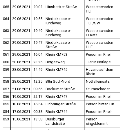
065
29.06.2021
20:02
Hinsbecker Straße
Wasserschaden
HLF
064
29.06.2021
19:55
Niederkasseler
Wasserschaden
Kirchweg
TLF/SW
063
29.06.2021
19:49
Niederkasseler
Wasserschaden
Kirchweg
LFKats
062
29.06.2021
19:47
Niederkasseler
Wasserschaden
Straße
HLF
061
29.06.2021
16:04
Rhein KM753
Person im Rhein
060
28.06.2021
23:25
Bergesweg
Tier in Notlage
059
28.06.2021
14:49
Rhein KM745
Havarie auf dem
Rhein
058
28.06.2021
12:25
B8n Süd>Nord
Notfalleinsatz
057
21.06.2021
09:56
Bockumer Straße
Sturmschaden
056
19.06.2021
22:17
Rhein KM747
Person im Rhein
055
18.06.2021
16:54
Einbrunger Straße
Person hinter Tür
054
17.06.2021
00:38
Rhein KM744
Person im Rhein
053
15.06.2021
13:58
Duisburger
Person
Landstraße
eingeklemmt