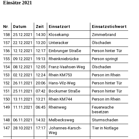
Einsätze 2021
Nr
.
Datum
Zeit
Einsatzort
Einsatzstichwort
158
25.12.2021
14:30
Klosekamp
Zimmerbrand
157
22.12.2021
13:20
Unteracker
Ölschaden
156
12.12.2021
12:17
Einbrunger Straße
Person hinter Tür
155
09.12.2021
19:13
Rheinkniebrücke
Person springt
154
08.12.2021
12:05
Franz-Vaahsen-Weg
Ölschaden
153
02.12.2021
12:24
Rhein KM753
Person im Rhein
152
26.11.2021
20:06
Hans-Vilz-Weg
Person hinter Tür
151
25.11.2021
07:42
Bockumer Straße
Person hinter Tür
150
13.11.2021
13:21
Rhein KM744
Person im Rhein
149
11.11.2021
06:45
Rheinweg
Feuerwache
besetzen
148
06.11.2021
14:32
Melbecksweg
Sturmschaden
147
28.10.2021
17:17
Johannes-Karsch-
Tier in Notlage
Weg