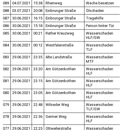
089
04.07.2021
15:38
Rheinweg
Wache besetzen
088
03.07.2021
20:08
Einbrunger Straße
Ölschaden
087
30.06.2021
16:15
Einbrunger Straße
Tragehilfe
086
30.06.2021
15:18
Einbrunger Straße
Person hinter Tür
085
30.06.2021
00:21
Rather Kreuzweg
Wasserschaden
HLF/SW
084
30.06.2021
00:12
Westfalenstraße
Wasserschaden
TLF
083
29.06.2021
23:35
Alte Landstraße
Wasserschaden
MTF
082
29.06.2021
23:20
Am Götzenkothen
Wasserschaden
HLF
081
29.06.2021
23:15
Am Götzenkothen
Wasserschaden
HLF
080
29.06.2021
23:05
Am Götzenkothen
Wasserschaden
HLF
079
29.06.2021
22:48
Wilseder Weg
Wasserschaden
TLF/SW
078
29.06.2021
22:36
Sermer Weg
Wasserschaden
HLF
077
29.06.2021
22:25
Ottweilerstraße
Wasserschaden