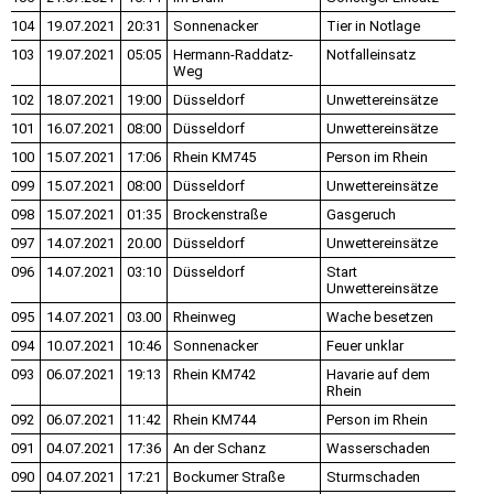
104
19.07.2021
20:31
Sonnenacker
Tier in Notlage
103
19.07.2021
05:05
Hermann-Raddatz-
Notfalleinsatz
Weg
102
18.07.2021
19:00
Düsseldorf
Unwettereinsätze
101
16.07.2021
08:00
Düsseldorf
Unwettereinsätze
100
15.07.2021
17:06
Rhein KM745
Person im Rhein
099
15.07.2021
08:00
Düsseldorf
Unwettereinsätze
098
15.07.2021
01:35
Brockenstraße
Gasgeruch
097
14.07.2021
20.00
Düsseldorf
Unwettereinsätze
096
14.07.2021
03:10
Düsseldorf
Start
Unwettereinsätze
095
14.07.2021
03.00
Rheinweg
Wache besetzen
094
10.07.2021
10:46
Sonnenacker
Feuer unklar
093
06.07.2021
19:13
Rhein KM742
Havarie auf dem
Rhein
092
06.07.2021
11:42
Rhein KM744
Person im Rhein
091
04.07.2021
17:36
An der Schanz
Wasserschaden
090
04.07.2021
17:21
Bockumer Straße
Sturmschaden