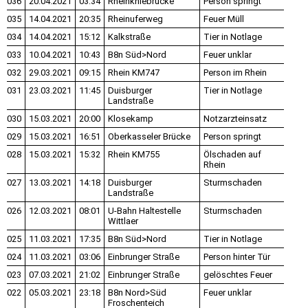
036
20.04.2021
03:34
Rheinkniebrücke
Person springt
035
14.04.2021
20:35
Rheinuferweg
Feuer Müll
034
14.04.2021
15:12
Kalkstraße
Tier in Notlage
033
10.04.2021
10:43
B8n Süd>Nord
Feuer unklar
032
29.03.2021
09:15
Rhein KM747
Person im Rhein
031
23.03.2021
11:45
Duisburger
Tier in Notlage
Landstraße
030
15.03.2021
20:00
Klosekamp
Notzarzteinsatz
029
15.03.2021
16:51
Oberkasseler Brücke
Person springt
028
15.03.2021
15:32
Rhein KM755
Ölschaden auf
Rhein
027
13.03.2021
14:18
Duisburger
Sturmschaden
Landstraße
026
12.03.2021
08:01
U-Bahn Haltestelle
Sturmschaden
Wittlaer
025
11.03.2021
17:35
B8n Süd>Nord
Tier in Notlage
024
11.03.2021
03:06
Einbrunger Straße
Person hinter Tür
023
07.03.2021
21:02
Einbrunger Straße
gelöschtes Feuer
022
05.03.2021
23:18
B8n Nord>Süd
Feuer unklar
Froschenteich