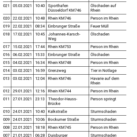
021
05.03.2021
10:40
Sporthafen
Ölschaden auf
Düsseldorf KM746
Rhein
020
22.02.2021
10:48
Rhein KM746
Person im Rhein
019
22.02.2021
08:34
Einbrunger Straße
Feuer Müll
018
17.02.2021
10:45
Johannes-Karsch-
Ölschaden
Weg
017
15.02.2021
17:44
Rhein KM753
Person im Rhein
016
06.02.2021
15:33
Einbrunger Straße
Ölschaden
015
04.02.2021
16:34
Rhein KM748
Person im Rhein
014
03.02.2021
16:59
Grenzweg
Tier in Notlage
013
03.02.2021
12:04
Rhein KM746
Havarie auf dem
Rhein
012
29.01.2021
12:16
Rhein KM744
Person im Rhein
011
27.01.2021
23:13
Theodor-Heuss-
Person springt
Brücke
010
24.01.2021
10:40
Kalkstraße
Sturmschaden
009
24.01.2021
10:06
Bockumer Straße
Sturmschaden
008
22.01.2021
18:18
Rhein KM745
Person im Rhein
007
21.01.2021
06:28
Duisburger
Sturmschaden