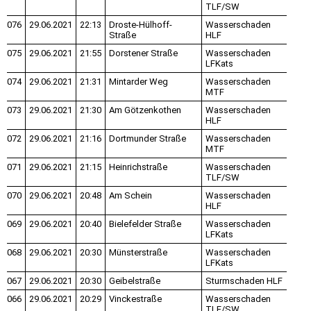
TLF/SW
076
29.06.2021
22:13
Droste-Hülhoff-
Wasserschaden
Straße
HLF
075
29.06.2021
21:55
Dorstener Straße
Wasserschaden
LFKats
074
29.06.2021
21:31
Mintarder Weg
Wasserschaden
MTF
073
29.06.2021
21:30
Am Götzenkothen
Wasserschaden
HLF
072
29.06.2021
21:16
Dortmunder Straße
Wasserschaden
MTF
071
29.06.2021
21:15
Heinrichstraße
Wasserschaden
TLF/SW
070
29.06.2021
20:48
Am Schein
Wasserschaden
HLF
069
29.06.2021
20:40
Bielefelder Straße
Wasserschaden
LFKats
068
29.06.2021
20:30
Münsterstraße
Wasserschaden
LFKats
067
29.06.2021
20:30
Geibelstraße
Sturmschaden HLF
066
29.06.2021
20:29
Vinckestraße
Wasserschaden
TLF/SW