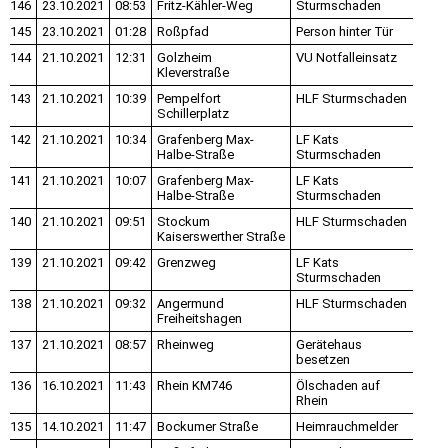
146
23.10.2021
08:53
Fritz-Kähler-Weg
Sturmschaden
145
23.10.2021
01:28
Roßpfad
Person hinter Tür
144
21.10.2021
12:31
Golzheim
VU Notfalleinsatz
Kleverstraße
143
21.10.2021
10:39
Pempelfort
HLF Sturmschaden
Schillerplatz
142
21.10.2021
10:34
Grafenberg Max-
LF Kats
Halbe-Straße
Sturmschaden
141
21.10.2021
10:07
Grafenberg Max-
LF Kats
Halbe-Straße
Sturmschaden
140
21.10.2021
09:51
Stockum
HLF Sturmschaden
Kaiserswerther Straße
139
21.10.2021
09:42
Grenzweg
LF Kats
Sturmschaden
138
21.10.2021
09:32
Angermund
HLF Sturmschaden
Freiheitshagen
137
21.10.2021
08:57
Rheinweg
Gerätehaus
besetzen
136
16.10.2021
11:43
Rhein KM746
Ölschaden auf
Rhein
135
14.10.2021
11:47
Bockumer Straße
Heimrauchmelder